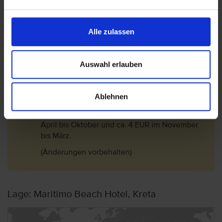
Für 3 Sterne Hotels /Unterkünfte beträgt die
Steuer pro Zimmer und pro Nacht ca. 5 EUR im
April bis Oktober und ca. 1,50 EUR im
Alle zulassen
November bis März.
Für 4 Sterne Hotels /Unterkünfte beträgt die
Auswahl erlauben
Steuer pro Zimmer und pro Nacht ca. 10 EUR im
April bis Oktober und ca. 3 EUR im November
bis März.
Ablehnen
Für 5 Sterne Hotels /Unterkünfte beträgt die
Steuer pro Zimmer und pro Nacht ca. 15 EUR im
April bis Oktober und ca. 4 EUR im November
bis März.
(Änderungen vorbehalten)
Lage: Maritimo Beach Hotel, Kreta