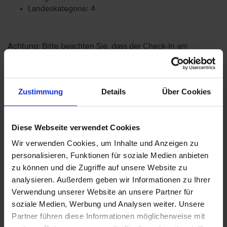
Landeskategorie: 4
Achtung: Bitte beachten Sie, dass der Check-In am
Flughafen bei einigen Fluggesellschaften kostenpflichtig
ist. Freigepäck und Verpflegung während des Fluges
können je nach Fluggesellschaft variieren. Informationen
erhalten Sie im Servicebereich unter Rund um die Reise bei
Zustimmung
Details
Über Cookies
Informationen zu Fluggesellschaften
vtours
Gepäckinformationen
.
Diese Webseite verwendet Cookies
Wir möchten Sie darauf aufmerksam machen, dass Sie am
Ankunftstag ab 15 Uhr (örtliche Abweichung vorbehalten) in
Wir verwenden Cookies, um Inhalte und Anzeigen zu
Ihr Hotel einchecken können. An Ihrem Abreisetag können
personalisieren, Funktionen für soziale Medien anbieten
Sie Ihr Zimmer bis 11 Uhr (örtliche Abweichung vorbehalten)
zu können und die Zugriffe auf unsere Website zu
nutzen. Bitte beachten Sie, dass es bei Nur-Hotel-
analysieren. Außerdem geben wir Informationen zu Ihrer
Buchungen vorkommen kann, dass der Hotelier einen
Verwendung unserer Website an unsere Partner für
Nachweis der Anreise aus einem EU-Land oder der Schweiz
soziale Medien, Werbung und Analysen weiter. Unsere
fordert. Sollte ein derartiger Nachweis nicht gelingen, kann
Partner führen diese Informationen möglicherweise mit
es vorkommen, dass der Hotelier