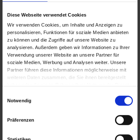
Nachweis der Anreise aus einem EU-Land oder der Schweiz
fordert. Sollte ein derartiger Nachweis nicht gelingen, kann
Diese Webseite verwendet Cookies
es vorkommen, dass der Hotelier
Nachzahlungsforderungen stellt oder die Buchung nicht
Wir verwenden Cookies, um Inhalte und Anzeigen zu
akzeptiert. Bitte beachten Sie, dass die vtours
personalisieren, Funktionen für soziale Medien anbieten
Hotelbeschreibung für Ihre Buchung relevant ist! Es ist
zu können und die Zugriffe auf unsere Website zu
möglich, dass in Einzelfällen nicht alle Veranstalter
analysieren. Außerdem geben wir Informationen zu Ihrer
Hotelbeschreibungen ausweisen oder es entscheidende
Verwendung unserer Website an unsere Partner für
Unterschiede in den beschriebenen Leistungen gibt. Aug.
soziale Medien, Werbung und Analysen weiter. Unsere
2023
Partner führen diese Informationen möglicherweise mit
weiteren Daten zusammen, die Sie ihnen bereitgestellt
haben oder die sie im Rahmen Ihrer Nutzung der Dienste
gesammelt haben.
Wichtige Hinweise
Einwilligungsauswahl
Notwendig
Bitte beachten Sie, dass in Griechenland seit
dem 01.01.2018 eine Touristensteuer erhoben
wird. Seit dem 01.01.2024 fungiert diese Steuer
Präferenzen
als sogenannte Abgabe zur Klimaresilienz.
Diese wird vor Ort im Hotel entrichtet.
Statistiken