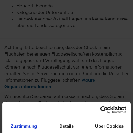
Hotelort: Elounda
Kategorie der Unterkunft: 5
Landeskategorie: Aktuell liegen uns keine Kenntnisse
über die Landeskategorie vor.
Achtung: Bitte beachten Sie, dass der Check-In am
Flughafen bei einigen Fluggesellschaften kostenpflichtig
ist. Freigepäck und Verpflegung während des Fluges
können je nach Fluggesellschaft variieren. Informationen
erhalten Sie im Servicebereich unter Rund um die Reise bei
Informationen zu Fluggesellschaften
vtours
Gepäckinformationen
.
Wir möchten Sie darauf aufmerksam machen, dass Sie am
Ankunftstag ab 15 Uhr (örtliche Abweichung vorbehalten) in
Ihr Hotel einchecken können. An Ihrem Abreisetag können
Sie Ihr Zimmer bis 11 Uhr (örtliche Abweichung vorbehalten)
nutzen. Bitte beachten Sie, dass es bei Nur-Hotel-
Zustimmung
Details
Über Cookies
Buchungen vorkommen kann, dass der Hotelier einen