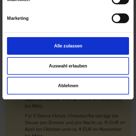
Die Touristensteuer bemisst sich je nach
Klassifizierung (Landeskategorie) des Hotels
und dem Aufenthaltszeitraum:
Marketing
Für 1 Sterne und 2 Sterne Hotels /Unterkünfte
beträgt die Steuer pro Zimmer und pro Nacht
ca. 2 EUR im Aril bis Oktober und ca. 0,50 EUR
Alle zulassen
im November bis März.
Für 3 Sterne Hotels /Unterkünfte beträgt die
Steuer pro Zimmer und pro Nacht ca. 5 EUR im
Auswahl erlauben
April bis Oktober und ca. 1,50 EUR im
November bis März.
Ablehnen
Für 4 Sterne Hotels /Unterkünfte beträgt die
Steuer pro Zimmer und pro Nacht ca. 10 EUR im
April bis Oktober und ca. 3 EUR im November
bis März.
Für 5 Sterne Hotels /Unterkünfte beträgt die
Steuer pro Zimmer und pro Nacht ca. 15 EUR im
April bis Oktober und ca. 4 EUR im November