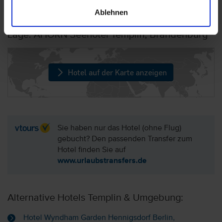
Ablehnen
Lage: AHORN Seehotel Templin, Brandenburg
Hotel auf der Karte anzeigen
Sie haben nur das Hotel (ohne Flug)
gebucht? Den passenden Transfer zum
Hotel finden Sie auf
www.urlaubstransfers.de
Alternative Hotels Templin & Umgebung:
Hotel Wyndham Garden Hennigsdorf Berlin,