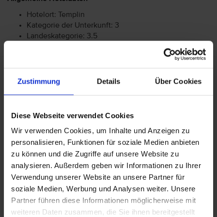
Hotelort: Templin
Kategorie der Unterkunft: 3
Landeskategorie: 3.5
Achtung: Bitte beachten Sie, dass der Check-In am
Zustimmung
Details
Über Cookies
Flughafen bei einigen Fluggesellschaften kostenpflichtig
ist. Freigepäck und Verpflegung während des Fluges
können je nach Fluggesellschaft variieren. Informationen
erhalten Sie im Servicebereich unter Rund um die Reise bei
Diese Webseite verwendet Cookies
Informationen zu Fluggesellschaften
vtours
Wir verwenden Cookies, um Inhalte und Anzeigen zu
Gepäckinformationen
.
personalisieren, Funktionen für soziale Medien anbieten
Wir möchten Sie darauf aufmerksam machen, dass Sie am
zu können und die Zugriffe auf unsere Website zu
Ankunftstag ab 15 Uhr (örtliche Abweichung vorbehalten) in
analysieren. Außerdem geben wir Informationen zu Ihrer
Ihr Hotel einchecken können. An Ihrem Abreisetag können
Verwendung unserer Website an unsere Partner für
Sie Ihr Zimmer bis 11 Uhr (örtliche Abweichung vorbehalten)
soziale Medien, Werbung und Analysen weiter. Unsere
nutzen. Bitte beachten Sie, dass es bei Nur-Hotel-
Partner führen diese Informationen möglicherweise mit
Buchungen vorkommen kann, dass der Hotelier einen
weiteren Daten zusammen, die Sie ihnen bereitgestellt
Nachweis der Anreise aus einem EU-Land oder der Schweiz