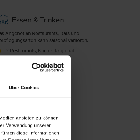
Essen & Trinken
as Angebot an Restaurants, Bars und
erpflegungsarten kann saisonal variieren.
2 Restaurants, Küche: Regional
Bar
hne Verpflegung
Über Cookies
 Medien anbieten zu können
hrer Verwendung unserer
 führen diese Informationen