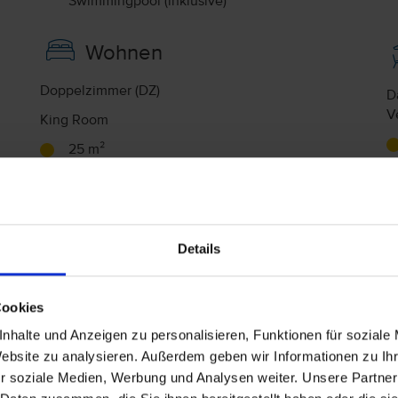
Swimmingpool (inklusive)
Wohnen
Doppelzimmer (DZ)
D
V
King Room
25 m²
Bad oder Dusche und WC
O
King-Size
Sitzecke, Telefon, Radio, Haartrockner,
Details
Kühlschrank, Zimmersafe (Gegen Gebühr),
WLAN im Zimmer (inklusive), Fernseher
(inklusive), Klimaanlage (inklusive)
Cookies
Doppelzimmer Typ1 (DZ1)
nhalte und Anzeigen zu personalisieren, Funktionen für soziale
2 Queen Beds Room
Website zu analysieren. Außerdem geben wir Informationen zu I
29 m²
r soziale Medien, Werbung und Analysen weiter. Unsere Partner