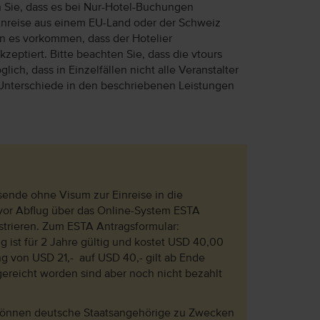
n Sie, dass es bei Nur-Hotel-Buchungen
Anreise aus einem EU-Land oder der Schweiz
ann es vorkommen, dass der Hotelier
eptiert. Bitte beachten Sie, dass die vtours
lich, dass in Einzelfällen nicht alle Veranstalter
Unterschiede in den beschriebenen Leistungen
ende ohne Visum zur Einreise in die
 vor Abflug über das Online-System ESTA
gistrieren. Zum ESTA Antragsformular:
 ist für 2 Jahre gültig und kostet USD 40,00
ng von USD 21,- auf USD 40,- gilt ab Ende
ereicht worden sind aber noch nicht bezahlt
 können deutsche Staatsangehörige zu Zwecken