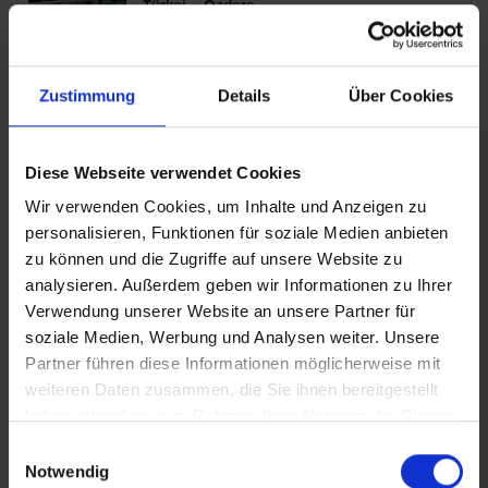
Türkei – Özdere
Türkische Ägäis
Zustimmung
Details
Über Cookies
Dogan Paradise Beach
Türkei – Özdere
Diese Webseite verwendet Cookies
Türkische Ägäis
Wir verwenden Cookies, um Inhalte und Anzeigen zu
personalisieren, Funktionen für soziale Medien anbieten
Grand Efe
zu können und die Zugriffe auf unsere Website zu
analysieren. Außerdem geben wir Informationen zu Ihrer
Türkei – Özdere
Verwendung unserer Website an unsere Partner für
Türkische Ägäis
soziale Medien, Werbung und Analysen weiter. Unsere
Partner führen diese Informationen möglicherweise mit
weiteren Daten zusammen, die Sie ihnen bereitgestellt
Karya Family Resort
haben oder die sie im Rahmen Ihrer Nutzung der Dienste
gesammelt haben.
Einwilligungsauswahl
Türkei – Özdere
Notwendig
Türkische Ägäis