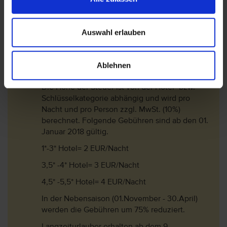
Wichtige Hinweise
Das Bereitstellen von Babybetten ist auf
Auswahl erlauben
Anfrage. Gegebenenfalls wird eine Gebühr
erhoben.
Bitte beachten Sie, dass ab 01. Juli 2016 eine
Ablehnen
Touristensteuer (Ecotasa) erhoben wird.
Die Höhe der Steuer ist von der Hotel- bzw.
Schlüsselkategorie abhängig und wird pro
Nacht und pro Person zzgl. MwSt. (10%)
berechnet. Folgende Gebühren sind ab den 01.
Januar 2018 gültig.
1*-3* Hotel= 2 EUR/Nacht
3,5* -4* Hotel= 3 EUR/Nacht
4,5* -5,5* Hotel= 4 EUR/Nacht
In der Nebensaison (01.November - 30.April)
werden die Gebühren um 75% reduziert.