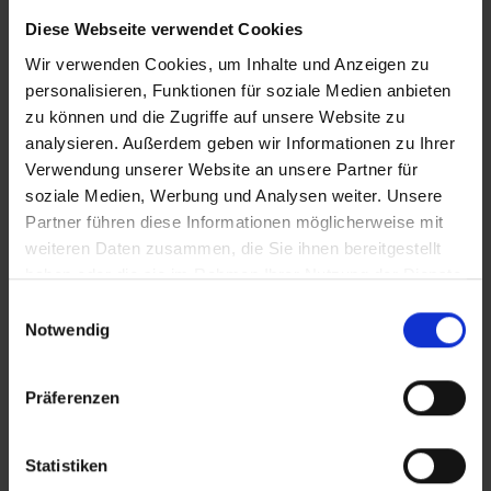
Buchungen vorkommen kann, dass der Hotelier einen
Diese Webseite verwendet Cookies
Nachweis der Anreise aus einem EU-Land oder der Schweiz
fordert. Sollte ein derartiger Nachweis nicht gelingen, kann
Wir verwenden Cookies, um Inhalte und Anzeigen zu
es vorkommen, dass der Hotelier
personalisieren, Funktionen für soziale Medien anbieten
Nachzahlungsforderungen stellt oder die Buchung nicht
zu können und die Zugriffe auf unsere Website zu
akzeptiert. Bitte beachten Sie, dass die vtours
analysieren. Außerdem geben wir Informationen zu Ihrer
Hotelbeschreibung für Ihre Buchung relevant ist! Es ist
Verwendung unserer Website an unsere Partner für
möglich, dass in Einzelfällen nicht alle Veranstalter
soziale Medien, Werbung und Analysen weiter. Unsere
Hotelbeschreibungen ausweisen oder es entscheidende
Partner führen diese Informationen möglicherweise mit
Unterschiede in den beschriebenen Leistungen gibt. Aug.
2023
weiteren Daten zusammen, die Sie ihnen bereitgestellt
haben oder die sie im Rahmen Ihrer Nutzung der Dienste
gesammelt haben.
Einwilligungsauswahl
Notwendig
Wichtige Hinweise
Bitte beachten Sie, dass ab 01. Juli 2016 eine
Präferenzen
Touristensteuer (Ecotasa) erhoben wird.
Die Höhe der Steuer ist von der Hotel- bzw.
Statistiken
Schlüsselkategorie abhängig und wird pro