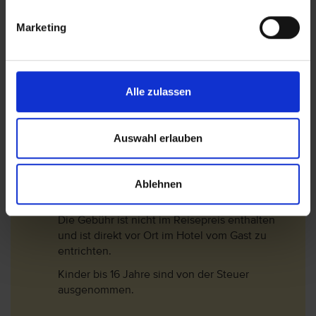
Nacht und pro Person zzgl. MwSt. (10%)
berechnet. Folgende Gebühren sind ab den 01.
Marketing
Januar 2018 gültig.
1*-3* Hotel= 2 EUR/Nacht
3,5* -4* Hotel= 3 EUR/Nacht
Alle zulassen
4,5* -5,5* Hotel= 4 EUR/Nacht
In der Nebensaison (01.November - 30.April)
Auswahl erlauben
werden die Gebühren um 75% reduziert.
Langzeiturlauber erhalten ab dem 9.
Aufenthaltstag eine 50% Ermäßigung auf die
Ablehnen
Steuer.
Die Gebühr ist nicht im Reisepreis enthalten
und ist direkt vor Ort im Hotel vom Gast zu
entrichten.
Kinder bis 16 Jahre sind von der Steuer
ausgenommen.