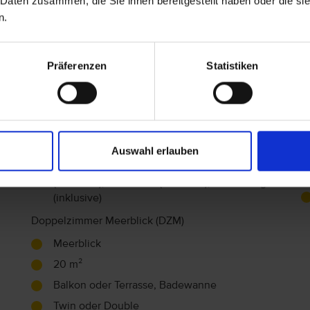
 Daten zusammen, die Sie ihnen bereitgestellt haben oder die s
WLAN im Zimmer (inklusive), Fernseher
n.
(inklusive), Klimaanlage (inklusive)
Familienzimmer (FZ)
Präferenzen
Statistiken
34 m²
Balkon oder Terrasse, Bad oder Dusche und
WC
H
Twin
Auswahl erlauben
Wasserkocher, Telefon, Haartrockner, Minibar
(inklusive), Zimmersafe, WLAN im Zimmer
F
(inklusive), Fernseher (inklusive), Klimaanlage
(inklusive)
Doppelzimmer Meerblick (DZM)
Meerblick
20 m²
Balkon oder Terrasse, Badewanne
Twin oder Double