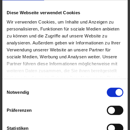
Bedürfnisse wenden Sie sich bitte an unser Service-
Center.
Diese Webseite verwendet Cookies
Wir verwenden Cookies, um Inhalte und Anzeigen zu
personalisieren, Funktionen für soziale Medien anbieten
Allgemeine Hoteldaten
zu können und die Zugriffe auf unsere Website zu
Hotelort: Durres
analysieren. Außerdem geben wir Informationen zu Ihrer
Kategorie der Unterkunft: 4
Verwendung unserer Website an unsere Partner für
Landeskategorie: Aktuell liegen uns keine Kenntnisse
soziale Medien, Werbung und Analysen weiter. Unsere
über die Landeskategorie vor.
Partner führen diese Informationen möglicherweise mit
weiteren Daten zusammen, die Sie ihnen bereitgestellt
haben oder die sie im Rahmen Ihrer Nutzung der Dienste
Achtung: Bitte beachten Sie, dass der Check-In am
gesammelt haben.
Einwilligungsauswahl
Flughafen bei einigen Fluggesellschaften kostenpflichtig
Notwendig
ist. Freigepäck und Verpflegung während des Fluges
können je nach Fluggesellschaft variieren. Informationen
erhalten Sie im Servicebereich unter Rund um die Reise bei
Präferenzen
Informationen zu Fluggesellschaften
vtours
Gepäckinformationen
.
Statistiken