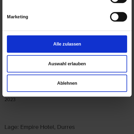
Wir möchten Sie darauf aufmerksam machen, dass Sie am
Ankunftstag ab 15 Uhr (örtliche Abweichung vorbehalten) in
Ihr Hotel einchecken können. An Ihrem Abreisetag können
Marketing
Sie Ihr Zimmer bis 11 Uhr (örtliche Abweichung vorbehalten)
nutzen. Bitte beachten Sie, dass es bei Nur-Hotel-
Buchungen vorkommen kann, dass der Hotelier einen
Nachweis der Anreise aus einem EU-Land oder der Schweiz
Alle zulassen
fordert. Sollte ein derartiger Nachweis nicht gelingen, kann
es vorkommen, dass der Hotelier
Nachzahlungsforderungen stellt oder die Buchung nicht
Auswahl erlauben
akzeptiert. Bitte beachten Sie, dass die vtours
Hotelbeschreibung für Ihre Buchung relevant ist! Es ist
möglich, dass in Einzelfällen nicht alle Veranstalter
Ablehnen
Hotelbeschreibungen ausweisen oder es entscheidende
Unterschiede in den beschriebenen Leistungen gibt. Aug.
2023
Lage: Empire Hotel, Durres