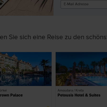
n Sie sich eine Reise zu den schöns
ürkei
Amoudara / Kreta
Crown Palace
Petousis Hotel & Suites