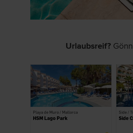
Urlaubsreif?
Gönne
Playa de Muro / Mallorca
Side / T
HSM Lago Park
Side 