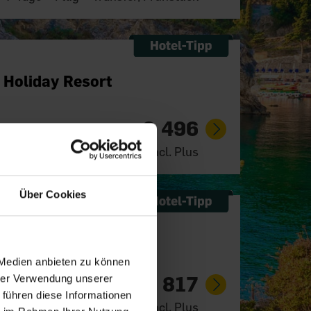
 Holiday Resort
€ 496
p. P. ab
 Tage + Flug + Transfer, All Incl. Plus
Über Cookies
 Medien anbieten zu können
€ 817
hrer Verwendung unserer
p. P. ab
 führen diese Informationen
 Tage + Flug + Transfer, All Incl. Plus