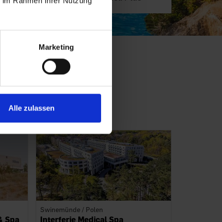
ie im Rahmen Ihrer Nutzung
Marketing
gen Preisen!
e!
Alle zulassen
Swinemünde / Polen
& Spa
Interferie Medical Spa