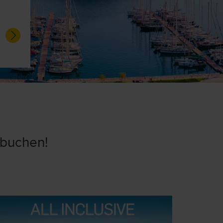
8
s
 buchen!