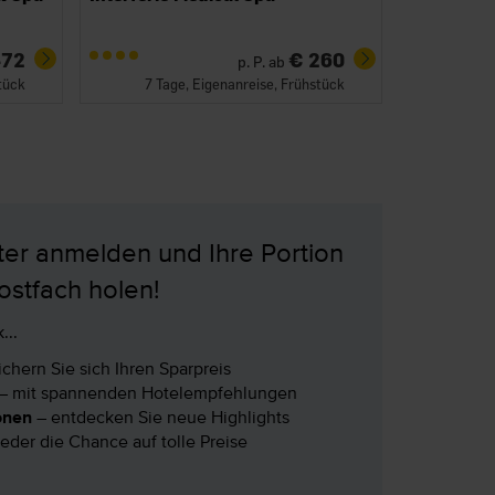
472
€ 260
p. P. ab
tück
7 Tage, Eigenanreise, Frühstück
ter anmelden und Ihre Portion
Postfach holen!
...
ichern Sie sich Ihren Sparpreis
– mit spannenden Hotelempfehlungen
onen
– entdecken Sie neue Highlights
eder die Chance auf tolle Preise