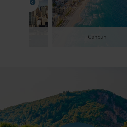
w York
Cancun