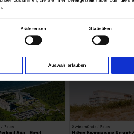
 Daten zusammen, die Sie ihnen bereitgestellt haben oder die s
n.
Präferenzen
Statistiken
aub?
Buchen Sie eine Reise zu günsti
ir haben die besten Angebote für Si
Auswahl erlauben
 / Polen
Swinemünde / Polen
edical Spa - Hotel
Hilton Swinoujscie Resort 