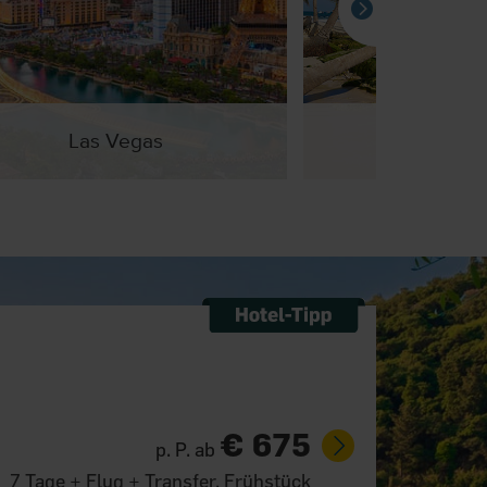
Las Vegas
Playa del
€ 675
p. P. ab
7 Tage + Flug + Transfer, Frühstück