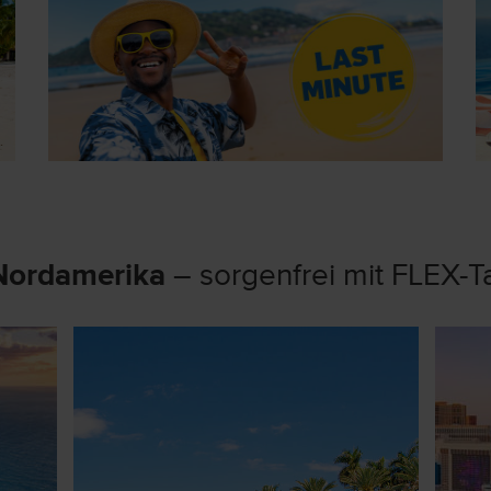
 Nordamerika
– sorgenfrei mit FLEX-T