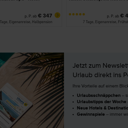
€ 347
€ 
p. P. ab
p. P. ab
 Tage, Eigenanreise, Halbpension
7 Tage, Eigenanreise, Frühs
Jetzt zum Newslet
Urlaub direkt ins 
Ihre Vorteile auf einem Blick
Urlaubsschnäppchen
– s
Urlaubstipps der Woche
Neue Hotels & Destinati
Gewinnspiele
– immer wi