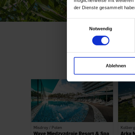
möglicherweise mit weiteren
der Dienste gesammelt habe
Einwilligungsauswahl
Notwendig
Lust auf Url
W
Ablehnen
Misdroy / Polen
Kolberg
Wave Miedzyzdroje Resort & Spa
Arka M