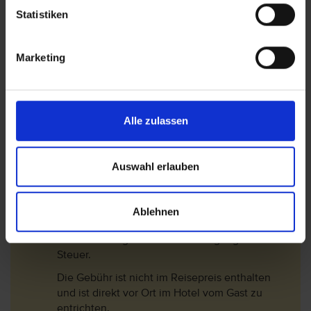
Touristensteuer (Ecotasa) erhoben wird.
Statistiken
Die Höhe der Steuer ist von der Hotel- bzw.
Schlüsselkategorie abhängig und wird pro
Marketing
Nacht und pro Person zzgl. MwSt. (10%)
berechnet. Folgende Gebühren sind ab den 01.
Januar 2018 gültig.
1*-3* Hotel= 2 EUR/Nacht
Alle zulassen
3,5* -4* Hotel= 3 EUR/Nacht
4,5* -5,5* Hotel= 4 EUR/Nacht
Auswahl erlauben
In der Nebensaison (01.November - 30.April)
werden die Gebühren um 75% reduziert.
Ablehnen
Langzeiturlauber erhalten ab dem 9.
Aufenthaltstag eine 50% Ermäßigung auf die
Steuer.
Die Gebühr ist nicht im Reisepreis enthalten
und ist direkt vor Ort im Hotel vom Gast zu
entrichten.