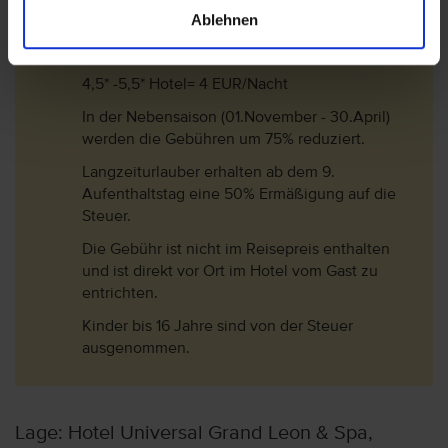
Ablehnen
1*-3* Hotel= 2 EUR/Nacht
3,5* -4* Hotel= 3 EUR/Nacht
4,5* -5,5* Hotel= 4 EUR/Nacht
In der Nebensaison (01.November - 30.April)
werden die Gebühren um 75% reduziert.
Langzeiturlauber erhalten ab dem 9.
Aufenthaltstag eine 50% Ermäßigung auf die
Steuer.
Die Gebühr ist nicht im Reisepreis enthalten
und ist direkt vor Ort im Hotel vom Gast zu
entrichten.
Kinder bis 16 Jahre sind von der Steuer
ausgenommen.
Lage: Hotel Universal Grand Leon & Spa,