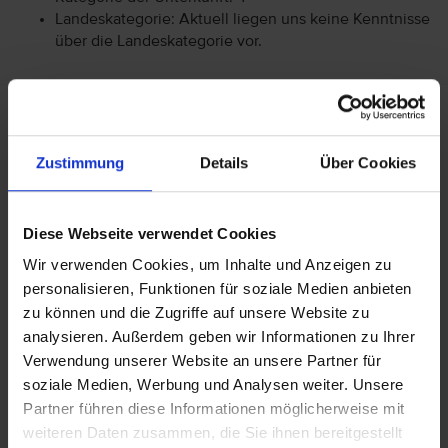
Landeskategorie: Aktuell liegen uns keine Kenntnisse
über die Landeskategorie vor.
Achtung: Bitte beachten Sie, dass der Check-In am
Flughafen bei einigen Fluggesellschaften kostenpflichtig
ist. Freigepäck und Verpflegung während des Fluges
Zustimmung
Details
Über Cookies
können je nach Fluggesellschaft variieren. Informationen
erhalten Sie im Servicebereich unter Rund um die Reise bei
Informationen zu Fluggesellschaften
vtours
Diese Webseite verwendet Cookies
Gepäckinformationen
.
Wir verwenden Cookies, um Inhalte und Anzeigen zu
Wir möchten Sie darauf aufmerksam machen, dass Sie am
personalisieren, Funktionen für soziale Medien anbieten
Ankunftstag ab 15 Uhr (örtliche Abweichung vorbehalten) in
zu können und die Zugriffe auf unsere Website zu
Ihr Hotel einchecken können. An Ihrem Abreisetag können
analysieren. Außerdem geben wir Informationen zu Ihrer
Sie Ihr Zimmer bis 11 Uhr (örtliche Abweichung vorbehalten)
Verwendung unserer Website an unsere Partner für
nutzen. Bitte beachten Sie, dass es bei Nur-Hotel-
soziale Medien, Werbung und Analysen weiter. Unsere
Buchungen vorkommen kann, dass der Hotelier einen
Partner führen diese Informationen möglicherweise mit
Nachweis der Anreise aus einem EU-Land oder der Schweiz
weiteren Daten zusammen, die Sie ihnen bereitgestellt
fordert. Sollte ein derartiger Nachweis nicht gelingen, kann