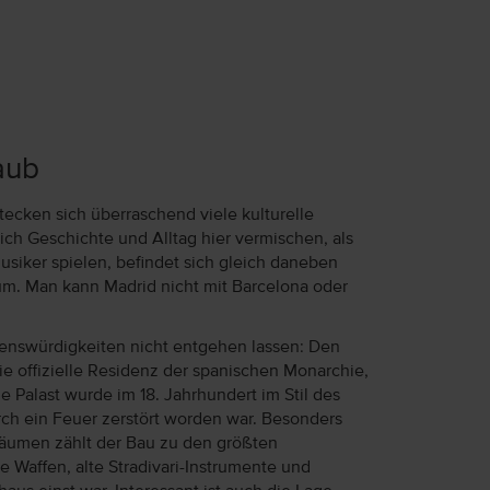
aub
ecken sich überraschend viele kulturelle
ich Geschichte und Alltag hier vermischen, als
usiker spielen, befindet sich gleich daneben
eum. Man kann Madrid nicht mit Barcelona oder
ehenswürdigkeiten nicht entgehen lassen: Den
ie offizielle Residenz der spanischen Monarchie,
e Palast wurde im 18. Jahrhundert im Stil des
rch ein Feuer zerstört worden war. Besonders
äumen zählt der Bau zu den größten
e Waffen, alte Stradivari-Instrumente und