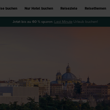
ise buchen
Nur Hotel buchen
Reiseziele
Reisethemen
Jetzt bis zu 60 % sparen
:
Last Minute
Urlaub buchen!