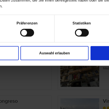
Soho Boutique
In
 Daten zusammen, die Sie ihnen bereitgestellt haben oder die s
n.
Spa
Mad
Präferenzen
Statistiken
anzanares
Se
Auswahl erlauben
Spa
Mad
ongreso
Vi