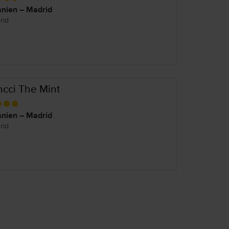
nien – Madrid
rid
ncci The Mint
nien – Madrid
rid