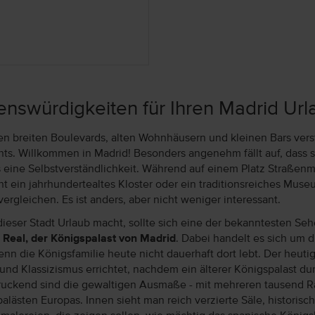
nswürdigkeiten für Ihren Madrid Url
n breiten Boulevards, alten Wohnhäusern und kleinen Bars verst
hts. Willkommen in Madrid! Besonders angenehm fällt auf, dass s
 eine Selbstverständlichkeit. Während auf einem Platz Straßenm
cht ein jahrhundertealtes Kloster oder ein traditionsreiches Mus
 vergleichen. Es ist anders, aber nicht weniger interessant.
dieser Stadt Urlaub macht, sollte sich eine der bekanntesten S
 Real, der Königspalast von Madrid
. Dabei handelt es sich um d
nn die Königsfamilie heute nicht dauerhaft dort lebt. Der heutig
und Klassizismus errichtet, nachdem ein älterer Königspalast du
uckend sind die gewaltigen Ausmaße - mit mehreren tausend R
alästen Europas. Innen sieht man reich verzierte Säle, historisch