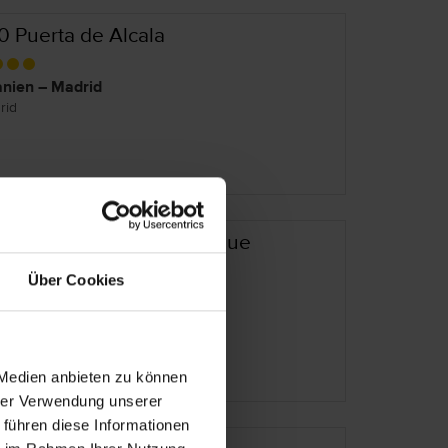
0 Puerta de Alcala
nien – Madrid
rid
0 Villa de la Reina Boutique
Über Cookies
nien – Madrid
rid
 Medien anbieten zu können
hrer Verwendung unserer
 führen diese Informationen