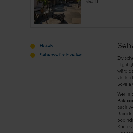
Madrid
Sehe
Hotels
Sehenswürdigkeiten
Zwische
Highlig
wäre es
viellei
Sevilla
Wer in 
Palacio
auch we
Barock 
beeindr
Königsp