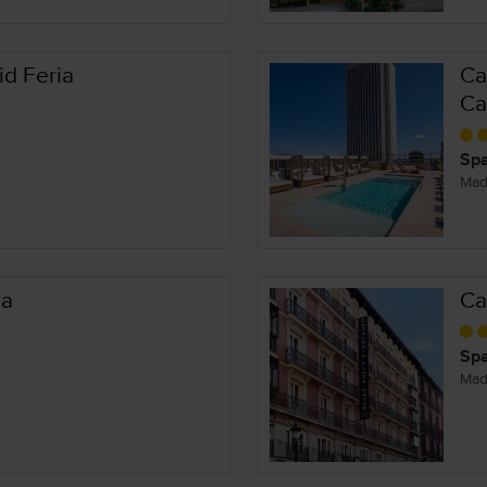
d Feria
Ca
Ca
Spa
Mad
ia
Ca
Spa
Mad