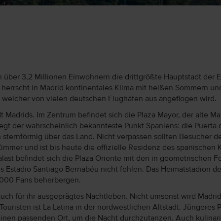
n über 3,2 Millionen Einwohnern die drittgrößte Hauptstadt der 
h herrscht in Madrid kontinentales Klima mit heißen Sommern un
, welcher von vielen deutschen Flughäfen aus angeflogen wird.
t Madrids. Im Zentrum befindet sich die Plaza Mayor, der alte Ma
gt der wahrscheinlich bekannteste Punkt Spaniens: die Puerta d
 sternförmig über das Land. Nicht verpassen sollten Besucher de
mmer und ist bis heute die offizielle Residenz des spanischen K
last befindet sich die Plaza Oriente mit den in geometrischen 
s Estadio Santiago Bernabéu nicht fehlen. Das Heimatstadion de
1.000 Fans beherbergen.
ch für ihr ausgeprägtes Nachtleben. Nicht umsonst wird Madrid a
 Touristen ist La Latina in der nordwestlichen Altstadt. Jüngere
 einen passenden Ort, um die Nacht durchzutanzen. Auch kulinaris