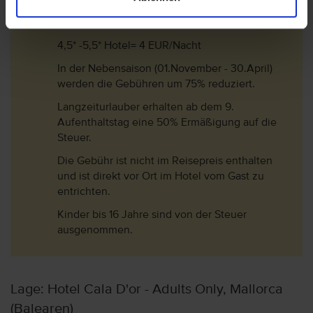
1*-3* Hotel= 2 EUR/Nacht
3,5* -4* Hotel= 3 EUR/Nacht
4,5* -5,5* Hotel= 4 EUR/Nacht
In der Nebensaison (01.November - 30.April)
werden die Gebühren um 75% reduziert.
Langzeiturlauber erhalten ab dem 9.
Aufenthaltstag eine 50% Ermäßigung auf die
Steuer.
Die Gebühr ist nicht im Reisepreis enthalten
und ist direkt vor Ort im Hotel vom Gast zu
entrichten.
Kinder bis 16 Jahre sind von der Steuer
ausgenommen.
Lage: Hotel Cala D'or - Adults Only, Mallorca
(Balearen)