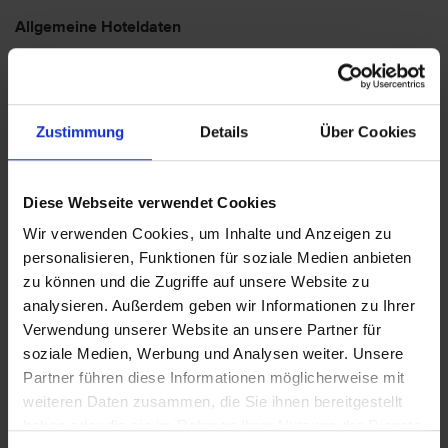
Allgemeine Hoteldaten
Hotelort: Golf del Sur
Kategorie der Unterkunft: 4
Landeskategorie: 4
Zustimmung
Details
Über Cookies
Achtung: Bitte beachten Sie, dass der Check-In am
Flughafen bei einigen Fluggesellschaften kostenpflichtig
Diese Webseite verwendet Cookies
ist. Freigepäck und Verpflegung während des Fluges
Wir verwenden Cookies, um Inhalte und Anzeigen zu
können je nach Fluggesellschaft variieren. Informationen
personalisieren, Funktionen für soziale Medien anbieten
erhalten Sie im Servicebereich unter Rund um die Reise bei
zu können und die Zugriffe auf unsere Website zu
Informationen zu Fluggesellschaften
vtours
analysieren. Außerdem geben wir Informationen zu Ihrer
Gepäckinformationen
.
Verwendung unserer Website an unsere Partner für
Wir möchten Sie darauf aufmerksam machen, dass Sie am
soziale Medien, Werbung und Analysen weiter. Unsere
Ankunftstag ab 15 Uhr (örtliche Abweichung vorbehalten) in
Partner führen diese Informationen möglicherweise mit
Ihr Hotel einchecken können. An Ihrem Abreisetag können
weiteren Daten zusammen, die Sie ihnen bereitgestellt
Sie Ihr Zimmer bis 11 Uhr (örtliche Abweichung vorbehalten)
haben oder die sie im Rahmen Ihrer Nutzung der Dienste
nutzen. Bitte beachten Sie, dass es bei Nur-Hotel-