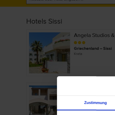
Hotels Sissi
Angela Studios &
Griechenland – Sissi
Kreta
Castello Village
Griechenland – Sissi
Zustimmung
Kreta