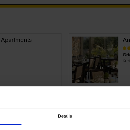
 Apartments
An
Gri
Kre
En
Gri
Details
Kre