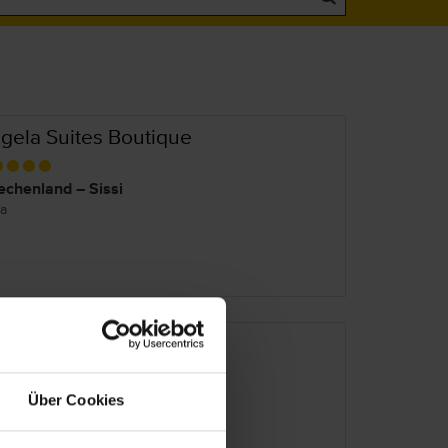
gela Suites Boutique
echenland – Sissi
ta
orme Santanna Island
echenland – Sissi
Über Cookies
ta