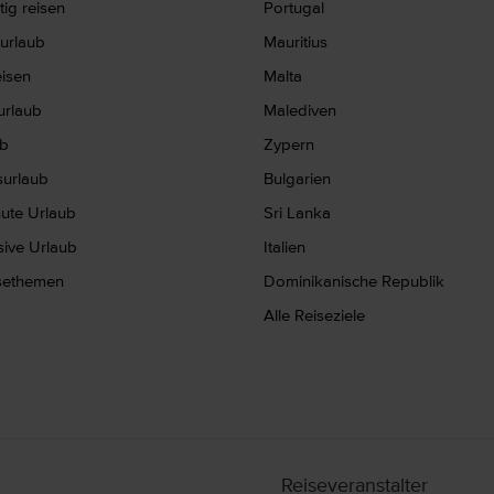
ig reisen
Portugal
nurlaub
Mauritius
eisen
Malta
rlaub
Malediven
ub
Zypern
surlaub
Bulgarien
nute Urlaub
Sri Lanka
usive Urlaub
Italien
isethemen
Dominikanische Republik
Alle Reiseziele
Reiseveranstalter