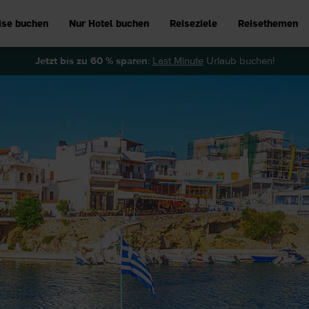
ise buchen
Nur Hotel buchen
Reiseziele
Reisethemen
Jetzt bis zu 60 % sparen
:
Last Minute
Urlaub buchen!