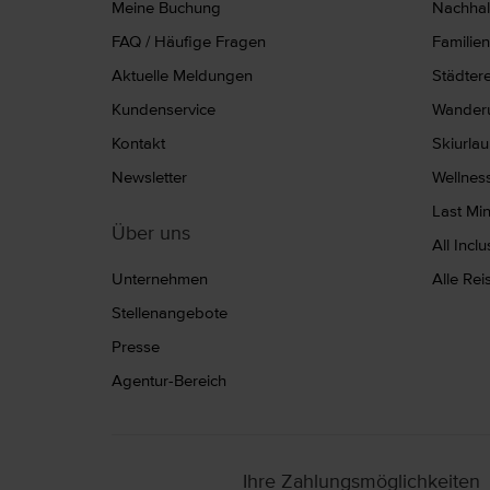
Meine Buchung
Nachhalt
FAQ / Häufige Fragen
Familie
Aktuelle Meldungen
Städter
Kundenservice
Wanderu
Kontakt
Skiurla
Newsletter
Wellnes
Last Mi
Über uns
All Incl
Unternehmen
Alle Re
Stellenangebote
Presse
Agentur-Bereich
Ihre Zahlungsmöglichkeiten