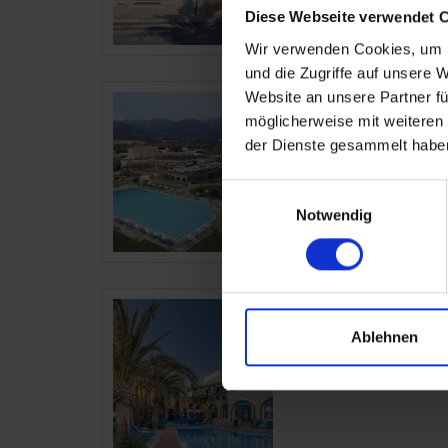
Diese Webseite verwendet 
Wir verwenden Cookies, um I
und die Zugriffe auf unsere 
Website an unsere Partner fü
Kalimera Kriti Hot
möglicherweise mit weiteren
Resort
der Dienste gesammelt habe
Griechenland – Sissi
Einwilligungsauswahl
Kreta
Notwendig
Palm Bay
Ablehnen
Griechenland – Sissi
Kreta