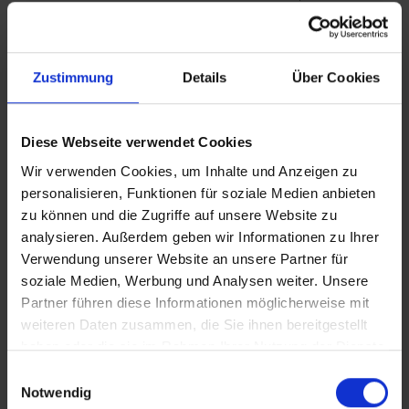
Ankunftstag ab 15 Uhr (örtliche Abweichung vorbehalten) in
Ihr Hotel einchecken können. An Ihrem Abreisetag können
Sie Ihr Zimmer bis 11 Uhr (örtliche Abweichung vorbehalten)
nutzen. Bitte beachten Sie, dass es bei Nur-Hotel-
Zustimmung
Details
Über Cookies
Buchungen vorkommen kann, dass der Hotelier einen
Nachweis der Anreise aus einem EU-Land oder der Schweiz
fordert. Sollte ein derartiger Nachweis nicht gelingen, kann
Diese Webseite verwendet Cookies
es vorkommen, dass der Hotelier
Wir verwenden Cookies, um Inhalte und Anzeigen zu
Nachzahlungsforderungen stellt oder die Buchung nicht
personalisieren, Funktionen für soziale Medien anbieten
akzeptiert. Bitte beachten Sie, dass die vtours
zu können und die Zugriffe auf unsere Website zu
Hotelbeschreibung für Ihre Buchung relevant ist! Es ist
möglich, dass in Einzelfällen nicht alle Veranstalter
analysieren. Außerdem geben wir Informationen zu Ihrer
Hotelbeschreibungen ausweisen oder es entscheidende
Verwendung unserer Website an unsere Partner für
Unterschiede in den beschriebenen Leistungen gibt. Aug.
soziale Medien, Werbung und Analysen weiter. Unsere
2023
Partner führen diese Informationen möglicherweise mit
weiteren Daten zusammen, die Sie ihnen bereitgestellt
haben oder die sie im Rahmen Ihrer Nutzung der Dienste
gesammelt haben.
Einwilligungsauswahl
Wichtige Hinweise
Notwendig