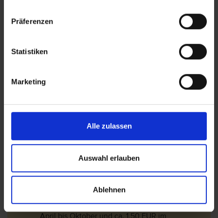
Der Konferenzraum sowie die Wasserrutsche für
die Kinder befinden sich im Nachbarhotel
Präferenzen
Imperial Belvedere und können dort genutzt
werden.
Bitte beachten Sie, dass in Griechenland seit
Statistiken
dem 01.01.2018 eine Touristensteuer erhoben
wird. Seit dem 01.01.2024 fungiert diese Steuer
Marketing
als sogenannte Abgabe zur Klimaresilienz.
Diese wird vor Ort im Hotel entrichtet.
Die Touristensteuer bemisst sich je nach
Klassifizierung (Landeskategorie) des Hotels
Alle zulassen
und dem Aufenthaltszeitraum:
Für 1 Sterne und 2 Sterne Hotels /Unterkünfte
Auswahl erlauben
beträgt die Steuer pro Zimmer und pro Nacht
ca. 2 EUR im Aril bis Oktober und ca. 0,50 EUR
im November bis März.
Ablehnen
Für 3 Sterne Hotels /Unterkünfte beträgt die
Steuer pro Zimmer und pro Nacht ca. 5 EUR im
April bis Oktober und ca. 1,50 EUR im